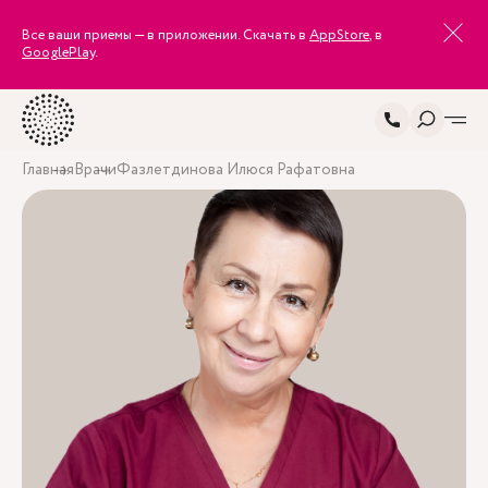
Все ваши приемы — в приложении. Скачать в
AppStore
, в
GooglePlay
.
Главная
Врачи
Фазлетдинова Илюся Рафатовна