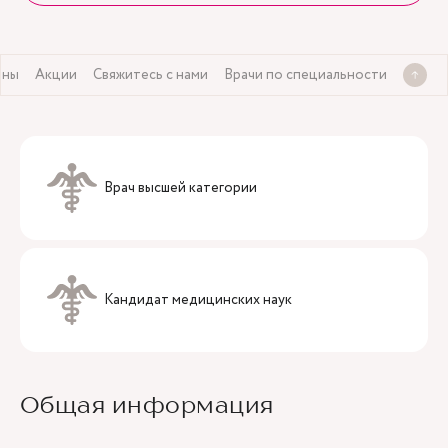
ены
Акции
Свяжитесь с нами
Врачи по специальности
Врач высшей категории
Кандидат медицинских наук
Общая информация