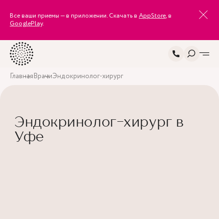
Все ваши приемы — в приложении. Скачать в
AppStore
, в
GooglePlay
.
Главная
Врачи
Эндокринолог-хирург
Эндокринолог-хирург в
Уфе