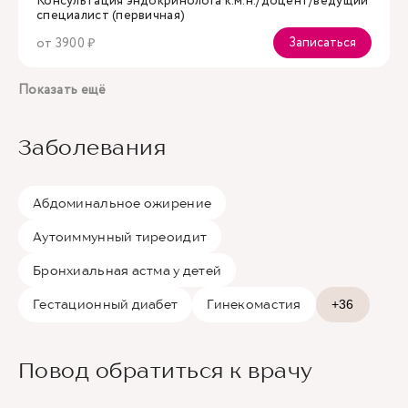
Консультация эндокринолога к.м.н./доцент/ведущий
специалист (первичная)
Записаться
от 3900 ₽
Показать ещё
Заболевания
Абдоминальное ожирение
Аутоиммунный тиреоидит
Бронхиальная астма у детей
Гестационный диабет
Гинекомастия
+36
Повод обратиться к врачу