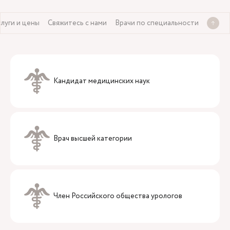
слуги и цены
Свяжитесь с нами
Врачи по специальности
Кандидат медицинских наук
Врач высшей категории
Член Российского общества урологов