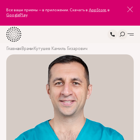
Все ваши приемы — в приложении. Скачать в
AppStore
, в
GooglePlay
.
Главная
Врачи
Кутушев Камиль Гизарович