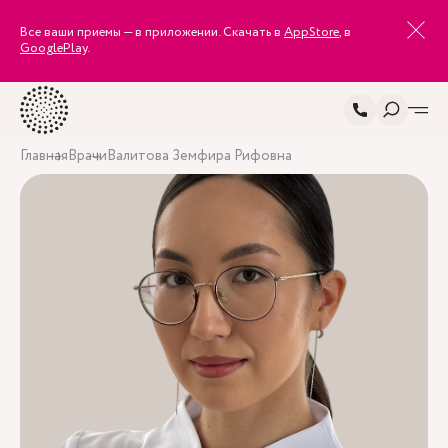
Все ваши приемы — в приложении. Скачать в
AppStore
, в
GooglePlay
.
Главная
Врачи
Валитова Земфира Рифовна