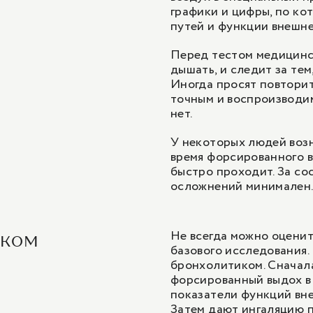
графики и цифры, по ко
путей и функции внешне
Перед тестом медицинск
дышать, и следит за те
Иногда просят повторит
точным и воспроизводи
нет.
У некоторых людей возн
время форсированного в
быстро проходит. За со
осложнений минимален
Не всегда можно оцени
иком
базового исследования.
бронхолитиком. Сначала
форсированный выдох в 
показатели функций вне
Затем дают ингаляцию п