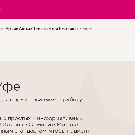
y
.
ги
Врачи
Акции
Чекапы
Блог
Контакты
Еще
Уфе
, который показывает работу
мых простых и информативных
 В Клинике Фомина в Москве
нным стандартам, чтобы пациент