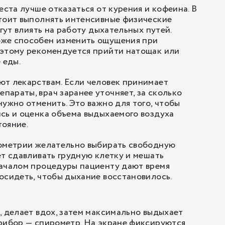
еста лучше отказаться от курения и кофеина. В
тоит выполнять интенсивные физические
огут влиять на работу дыхательных путей.
же способен изменить ощущения при
оэтому рекомендуется прийти натощак или
 еды.
ют лекарствам. Если человек принимает
араты, врач заранее уточняет, за сколько
нужно отменить. Это важно для того, чтобы
сь и оценка объема выдыхаемого воздуха
тояние.
рометрии желательно выбирать свободную
ет сдавливать грудную клетку и мешать
началом процедуры пациенту дают время
осидеть, чтобы дыхание восстановилось.
, делает вдох, затем максимально выдыхает
рибор — спирометр. На экране фиксируются