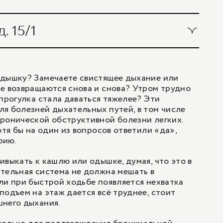
гической пробой
1 600 ₽
я)
бой)
800 ₽
. 15/1
гической пробой
1 700 ₽
1 600 ₽
я)
бой)
800 ₽
одышку? Замечаете свистящее дыхание или
900 ₽
гической пробой
е возвращаются снова и снова? Утром трудно
1 700 ₽
1 600 ₽
бой)
 прогулка стала даваться тяжелее? Эти
я болезней дыхательных путей, в том числе
1
/
1
900 ₽
ронической обструктивной болезни легких.
1 700 ₽
отя бы на один из вопросов ответили «да»,
рию.
1
/
1
900 ₽
ивыкать к кашлю или одышке, думая, что это в
тельная система не должна мешать в
1
/
1
ли при быстрой ходьбе появляется нехватка
подъем на этаж дается всё труднее, стоит
шнего дыхания.