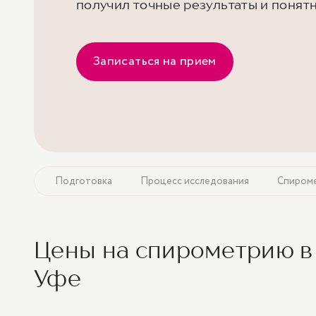
получил точные результаты и понят
Записаться на прием
зания
Подготовка
Процесс исследования
Спироме
Цены на спирометрию в
Уфе