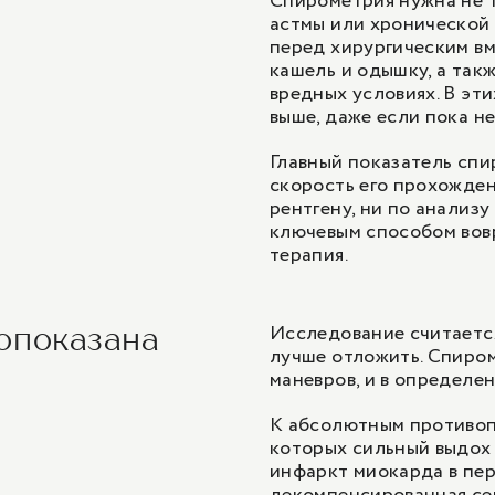
Спирометрия нужна не 
астмы или хронической 
перед хирургическим вм
кашель и одышку, а такж
вредных условиях. В эт
выше, даже если пока н
Главный показатель спи
скорость его прохожден
рентгену, ни по анализ
ключевым способом вовр
терапия.
Исследование считается
опоказана
лучше отложить. Спиро
маневров, и в определе
К абсолютным противоп
которых сильный выдох 
инфаркт миокарда в пер