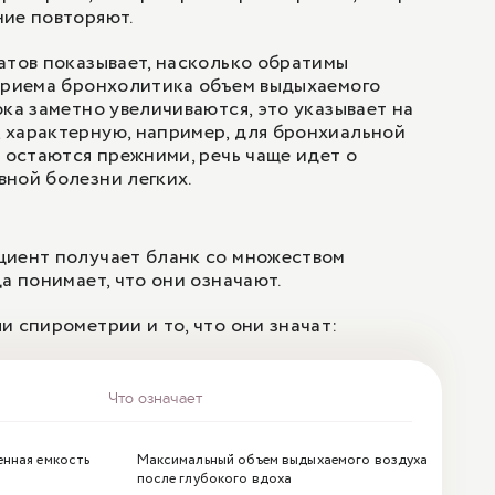
ние повторяют.
атов показывает, насколько обратимы
 приема бронхолитика объем выдыхаемого
ока заметно увеличиваются, это указывает на
 характерную, например, для бронхиальной
я остаются прежними, речь чаще идет о
ной болезни легких.
циент получает бланк со множеством
а понимает, что они означают.
и спирометрии и то, что они значат:
Что означает
нная емкость
Максимальный объем выдыхаемого воздуха
после глубокого вдоха