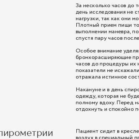
За несколько часов до т
день исследования не с
нагрузки, так как они м
Плотный прием пищи то
выполнении маневра, п
спустя пару часов после
Особое внимание уделя
бронхорасширяющие преп
часов до процедуры их 
показатели не искажали
отражала истинное сос
Накануне и в день спи
одежду, которая не буд
полному вдоху. Перед 
отдохнуть и спокойно п
Пациент сидит в кресле
спирометрии
воздух в специальный п