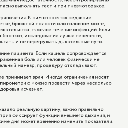
рдечная недостаточность, неконтролируемая
Опасно выполнять тест и при пневмотораксе.
граничения. К ним относятся недавние
етке, брюшной полости или головном мозге,
шательства, тяжелое течение инфекций. Если
 бронхит, исследование лучше перенести,
льтаты и не перегружать дыхательные пути.
яние пациента. Если кашель сопровождается
ыраженная боль или человек физически не
ельный маневр, процедуру откладывают.
е принимает врач. Иногда ограничения носят
 спирометрию можно провести через несколько
здоровья исчезнет.
казало реальную картину, важно правильно
трия фиксирует функции внешнего дыхания, и
име дня может временно изменить показатели.