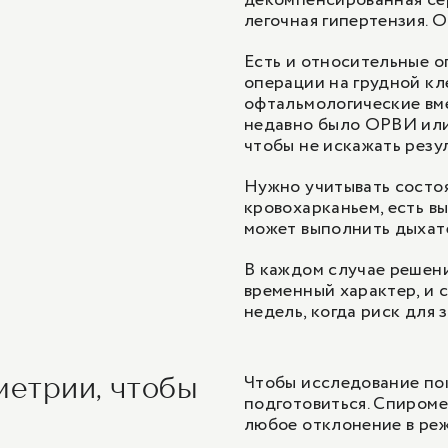
декомпенсированная се
легочная гипертензия. 
Есть и относительные о
операции на грудной кл
офтальмологические вме
недавно было ОРВИ или
чтобы не искажать резу
Нужно учитывать состо
кровохарканьем, есть в
может выполнить дыхат
В каждом случае решени
временный характер, и
недель, когда риск для 
Чтобы исследование по
метрии, чтобы
подготовиться. Спироме
любое отклонение в реж