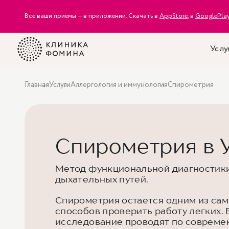
Все ваши приемы — в приложении. Скачать в
AppStore
, в
GooglePla
Услу
Главная
Услуги
Аллергология и иммунология
Спирометрия
Спирометрия в 
Метод функциональной диагностики
дыхательных путей.
Спирометрия остается одним из са
способов проверить работу легких.
исследование проводят по совреме