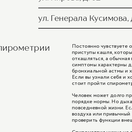
Функция внешнего дыхания с фармаколо
Функция внешнего дыхания (спирометри
(спирометрия с фармакологической про
ул. Генерала Кусимова, д
Функция внешнего дыхания с фармаколо
Спирография с бронхолитиками
Функция внешнего дыхания (спирометри
(спирометрия с фармакологической про
Постоянно чувствуете 
спирометрии
Спирография
Функция внешнего дыхания с фармаколо
приступы кашля, которы
Спирография с бронхолитиками
(спирометрия с фармакологической про
откашляться, а обычная
симптомы характерны дл
Спирография
бронхиальной астмы и х
Спирография с бронхолитиками
Если вы узнали себя и х
стоит пройти спиромет
Спирография
Человек может долго пр
порядке нормы. Но дыха
повседневной жизни. Ес
воздуха или привычный 
проверить функции вне