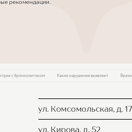
ные рекомендации.
трия с бронхолитиком
Какие нарушения выявляет
Врачи
ул. Комсомольская, д. 17
Функция внешнего дыхания (спирометри
ул. Кирова, д. 52