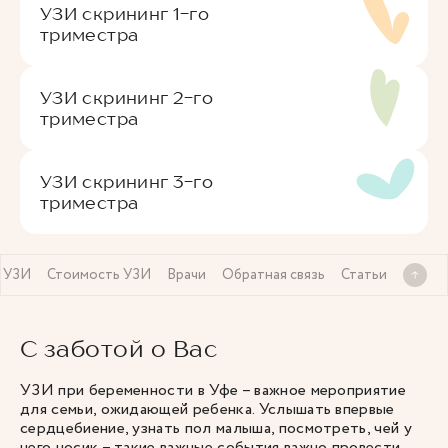
УЗИ скрининг 1-го
триместра
УЗИ скрининг 2-го
триместра
УЗИ скрининг 3-го
триместра
а УЗИ
Стоимость УЗИ
Врачи
Обратная связь
Статьи
С заботой о Вас
УЗИ при беременности в Уфе – важное мероприятие
для семьи, ожидающей ребенка. Услышать впервые
сердцебиение, узнать пол малыша, посмотреть, чей у
него носик – такие важные события важно провести