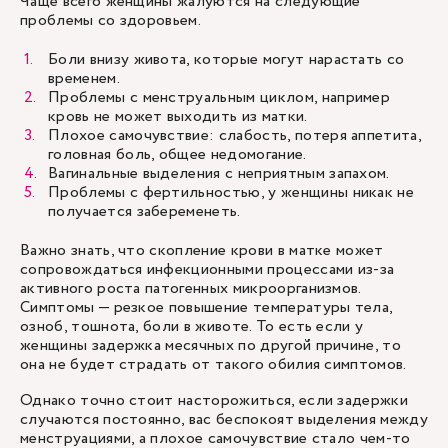
Чаще всего женщины жалуются на следующие
проблемы со здоровьем.
Боли внизу живота, которые могут нарастать со
временем.
Проблемы с менструальным циклом, например
кровь не может выходить из матки.
Плохое самочувствие: слабость, потеря аппетита,
головная боль, общее недомогание.
Вагинальные выделения с неприятным запахом.
Проблемы с фертильностью, у женщины никак не
получается забеременеть.
Важно знать, что скопление крови в матке может
сопровождаться инфекционными процессами из-за
активного роста патогенных микроорганизмов.
Симптомы — резкое повышение температуры тела,
озноб, тошнота, боли в животе. То есть если у
женщины задержка месячных по другой причине, то
она не будет страдать от такого обилия симптомов.
Однако точно стоит насторожиться, если задержки
случаются постоянно, вас беспокоят выделения между
менструациями, а плохое самочувствие стало чем-то