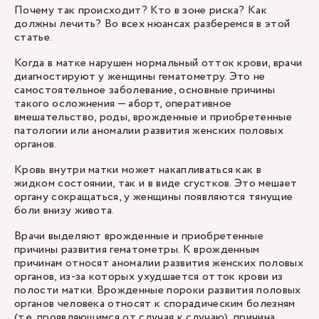
Почему так происходит? Кто в зоне риска? Как
должны лечить? Во всех нюансах разберемся в этой
статье.
Когда в матке нарушен нормальный отток крови, врачи
диагностируют у женщины гематометру. Это не
самостоятельное заболевание, основные причины
такого осложнения — аборт, оперативное
вмешательство, роды, врожденные и приобретенные
патологии или аномалии развития женских половых
органов.
Кровь внутри матки может накапливаться как в
жидком состоянии, так и в виде сгустков. Это мешает
органу сокращаться, у женщины появляются тянущие
боли внизу живота.
Врачи выделяют врожденные и приобретенные
причины развития гематометры. К врожденным
причинам относят аномалии развития женских половых
органов, из-за которых ухудшается отток крови из
полости матки. Врожденные пороки развития половых
органов человека относят к спорадическим болезням
(т.е. проявляющимся от случая к случаю), причина