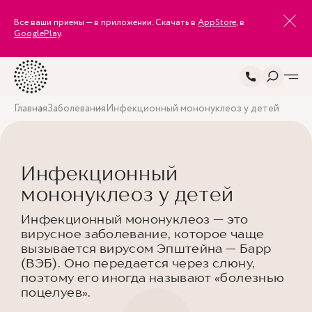
Все ваши приемы — в приложении. Скачать в
AppStore
, в
GooglePlay
.
Главная
Заболевания
Инфекционный мононуклеоз у детей
Инфекционный
мононуклеоз у детей
Инфекционный мононуклеоз — это
вирусное заболевание, которое чаще
вызывается вирусом Эпштейна — Барр
(ВЭБ). Оно передается через слюну,
поэтому его иногда называют «болезнью
поцелуев».