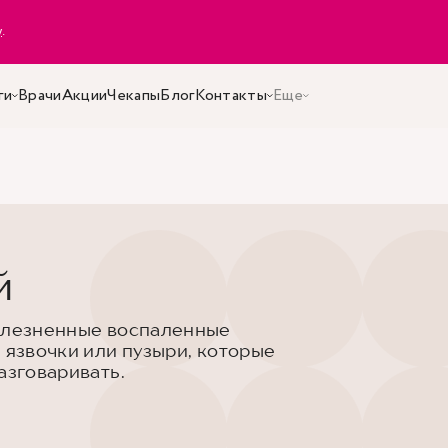
y
.
ги
Врачи
Акции
Чекапы
Блог
Контакты
Еще
й
болезненные воспаленные
 язвочки или пузыри, которые
азговаривать.