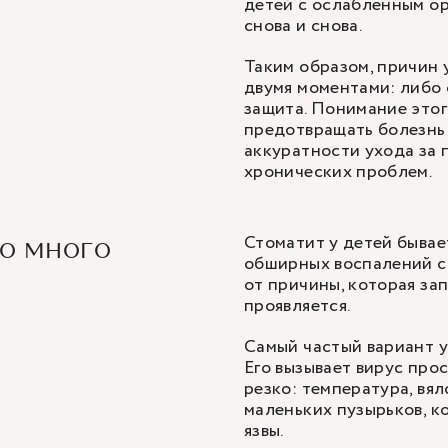
детей с ослабленным о
снова и снова.
Таким образом, причин у
двумя моментами: либо 
защита. Понимание этог
предотвращать болезнь 
аккуратности ухода за 
хронических проблем.
Стоматит у детей бывае
но много
обширных воспалений с 
от причины, которая зап
проявляется.
Самый частый вариант у
Его вызывает вирус про
резко: температура, вял
маленьких пузырьков, 
язвы.