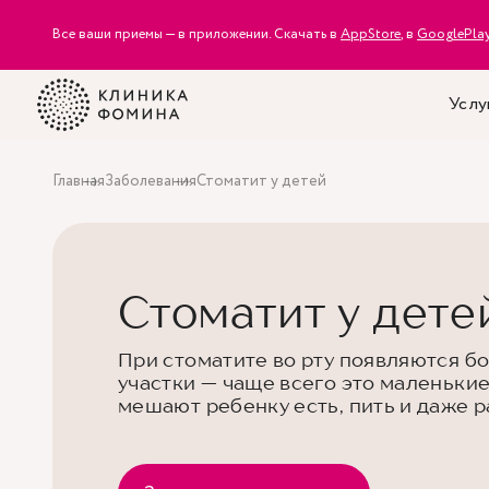
Все ваши приемы — в приложении. Скачать в
AppStore
, в
GooglePla
Услу
Главная
Заболевания
Стоматит у детей
Стоматит у дете
При стоматите во рту появляются 
участки — чаще всего это маленькие
мешают ребенку есть, пить и даже р