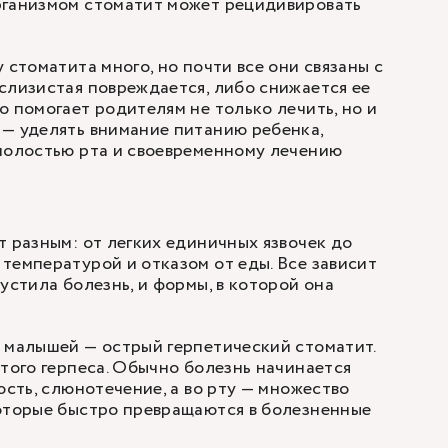
рганизмом стоматит может рецидивировать
 стоматита много, но почти все они связаны с
слизистая повреждается, либо снижается ее
о помогает родителям не только лечить, но и
— уделять внимание питанию ребенка,
полостью рта и своевременному лечению
т разным: от легких единичных язвочек до
температурой и отказом от еды. Все зависит
устила болезнь, и формы, в которой она
 малышей — острый герпетический стоматит.
стого герпеса. Обычно болезнь начинается
ость, слюнотечение, а во рту — множество
которые быстро превращаются в болезненные