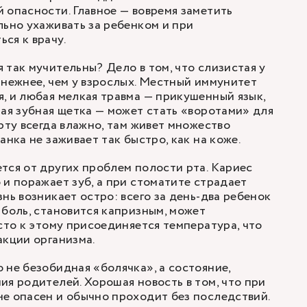
 опасности. Главное — вовремя заметить
льно ухаживать за ребенком и при
ся к врачу.
 так мучительны? Дело в том, что слизистая у
 нежнее, чем у взрослых. Местный иммунитет
, и любая мелкая травма — прикушенный язык,
ная зубная щетка — может стать «воротами» для
рту всегда влажно, там живет множество
анка не заживает так быстро, как на коже.
тся от других проблем полости рта. Кариес
 и поражает зуб, а при стоматите страдает
нь возникает остро: всего за день-два ребенок
 боль, становится капризным, может
асто к этому присоединяется температура, что
акции организма.
 не безобидная «болячка», а состояние,
ия родителей. Хорошая новость в том, что при
е опасен и обычно проходит без последствий.