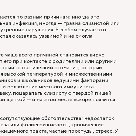
вается по разным причинам: иногда это
ьная инфекция, иногда — травма слизистой или
нутренние нарушения. В любом случае это
истая оказалась уязвимой и не смогла
е чаще всего причиной становится вирус
т его при контакте с родителями или другими
острый герпетический стоматит, который
я высокой температурой и множественными
ьников и школьников ведущими факторами
 и ослабление местного иммунитета.
щеку, поцарапать слизистую твердой пищей
ой щеткой — и на этом месте вскоре появится
 сопутствующие обстоятельства: недостаток
леза или фолиевой кислоты, хронические
кишечного тракта, частые простуды, стресс. У