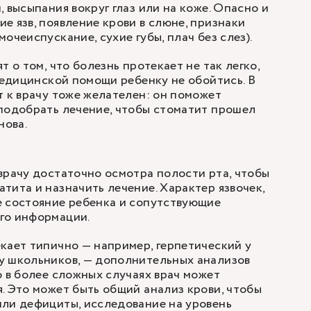
 высыпания вокруг глаз или на коже. Опасно и
е язв, появление крови в слюне, признаки
очеиспускание, сухие губы, плач без слез).
т о том, что болезнь протекает не так легко,
 медицинской помощи ребенку не обойтись. В
т к врачу тоже желателен: он поможет
подобрать лечение, чтобы стоматит прошел
нова.
врачу достаточно осмотра полости рта, чтобы
тита и назначить лечение. Характер язвочек,
е состояние ребенка и сопутствующие
го информации.
кает типично — например, герпетический у
у школьников, — дополнительных анализов
о в более сложных случаях врач может
. Это может быть общий анализ крови, чтобы
или дефициты, исследование на уровень