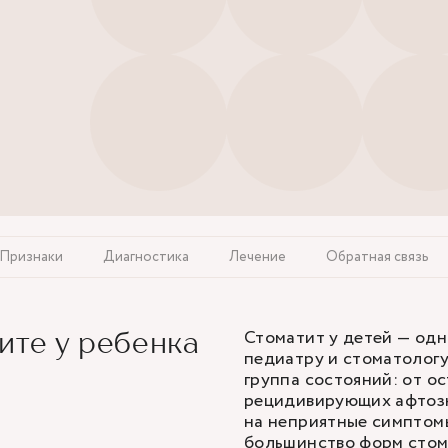
Признаки
Диагностика
Лечение
Обратная связь
Стоматит у детей — од
ите у ребенка
педиатру и стоматологу
группа состояний: от о
рецидивирующих афтозн
на неприятные симптомы
большинство форм стом