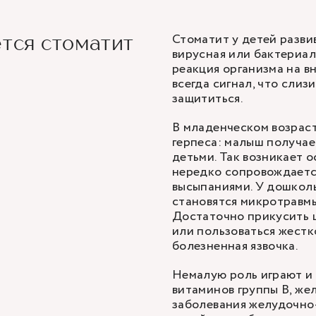
Стоматит у детей разви
тся стоматит
вирусная или бактериал
реакция организма на в
всегда сигнал, что слиз
защититься.
В младенческом возраст
герпеса: малыш получае
детьми. Так возникает 
нередко сопровождаетс
высыпаниями. У дошкол
становятся микротравмы
Достаточно прикусить 
или пользоваться жестк
болезненная язвочка.
Немалую роль играют и
витаминов группы B, же
заболевания желудочно-