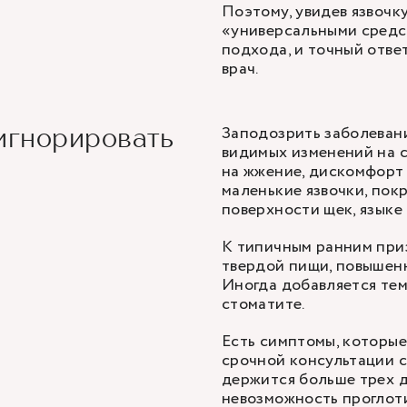
Поэтому, увидев язвочку
«универсальными средс
подхода, и точный ответ
врач.
Заподозрить заболевани
игнорировать
видимых изменений на 
на жжение, дискомфорт 
маленькие язвочки, пок
поверхности щек, языке 
К типичным ранним приз
твердой пищи, повышенн
Иногда добавляется те
стоматите.
Есть симптомы, которые
срочной консультации с
держится больше трех д
невозможность проглоти