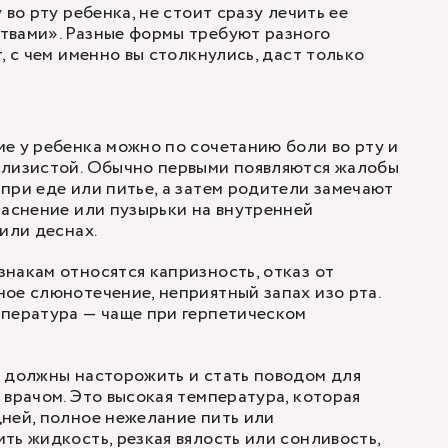
 во рту ребенка, не стоит сразу лечить ее
твами». Разные формы требуют разного
, с чем именно вы столкнулись, даст только
е у ребенка можно по сочетанию боли во рту и
слизистой. Обычно первыми появляются жалобы
при еде или питье, а затем родители замечают
раснение или пузырьки на внутренней
или деснах.
накам относятся капризность, отказ от
ое слюнотечение, неприятный запах изо рта.
мпература — чаще при герпетическом
 должны насторожить и стать поводом для
 врачом. Это высокая температура, которая
ней, полное нежелание пить или
ть жидкость, резкая вялость или сонливость,