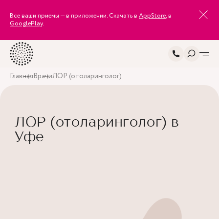
Все ваши приемы — в приложении. Скачать в
AppStore
, в
GooglePlay
.
Главная
Врачи
ЛОР (отоларинголог)
ЛОР (отоларинголог) в
Уфе