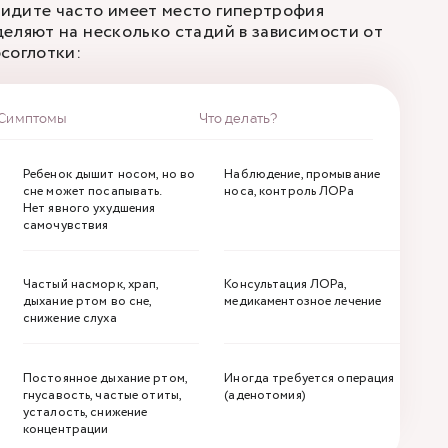
идите часто имеет место гипертрофия
еляют на несколько стадий в зависимости от
осоглотки:
Симптомы
Что делать?
Ребенок дышит носом, но во
Наблюдение, промывание
сне может посапывать.
носа, контроль ЛОРа
Нет явного ухудшения
самочувствия
Частый насморк, храп,
Консультация ЛОРа,
дыхание ртом во сне,
медикаментозное лечение
снижение слуха
Постоянное дыхание ртом,
Иногда требуется операция
гнусавость, частые отиты,
(аденотомия)
усталость, снижение
концентрации