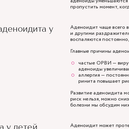
аденоиды уменьшаются е
пропустить момент, ког
Аденоидит чаще всего в
аденоидита у
и другими раздражител
воспаляются постоянно,
Главные причины адено
частые ОРВИ
— виру
аденоиды увеличиваю
аллергия
— постоянны
ринита повышает ри
Развитие аденоидита м
риск нельзя, можно сни
болезни мы обсудим ни
Аденоидит может проте
а у детей