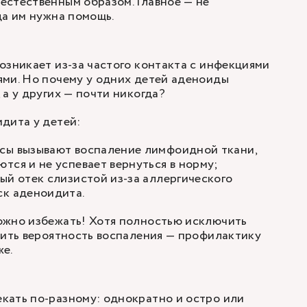
стественным образом. Главное — не
да им нужна помощь.
озникает из-за частого контакта с инфекциями
ями. Но почему у одних детей аденоиды
 а у других — почти никогда?
идита у детей:
сы вызывают воспаление лимфоидной ткани,
тся и не успевает вернуться в норму;
й отек слизистой из-за аллергического
ск аденоидита.
ожно избежать! Хотя полностью исключить
зить вероятность воспаления — профилактику
же.
кать по-разному: однократно и остро или