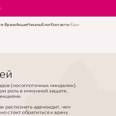
y
.
ги
Врачи
Акции
Чекапы
Блог
Контакты
Еще
тей
дов (носоглоточных миндалин).
ную роль в иммунной защите,
фекциями.
к распознать аденоидит, чем
но стоит обратиться к врачу.