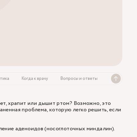
тика
Когда к врачу
Вопросы и ответы
ет, храпит или дышит ртом? Возможно, это
ненная проблема, которую легко решить, если
ление аденоидов (носоглоточных миндалин).