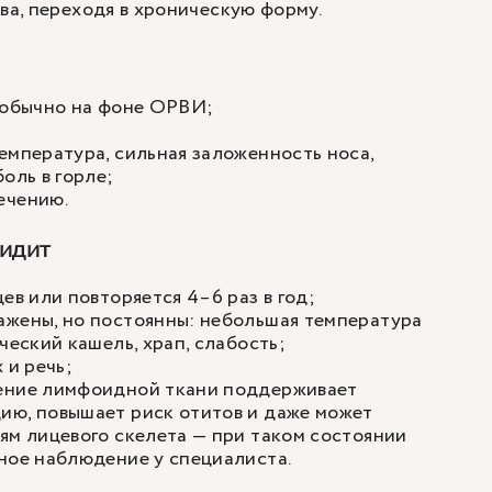
ова, переходя в хроническую форму.
, обычно на фоне ОРВИ;
емпература, сильная заложенность носа,
боль в горле;
ечению.
идит
цев или повторяется 4–6 раз в год;
ажены, но постоянны: небольшая температура
ический кашель, храп, слабость;
х и речь;
ение лимфоидной ткани поддерживает
ию, повышает риск отитов и даже может
ям лицевого скелета — при таком состоянии
рное наблюдение у специалиста.