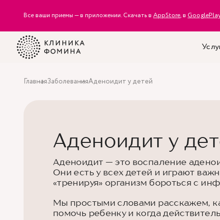
Все ваши приемы — в приложении. Скачать в
AppStore
, в
GooglePla
Услу
Главная
Заболевания
Аденоидит у детей
Аденоидит у де
Аденоидит — это воспаление аденои
Они есть у всех детей и играют важ
«тренируя» организм бороться с ин
Мы простыми словами расскажем, ка
помочь ребенку и когда действитель