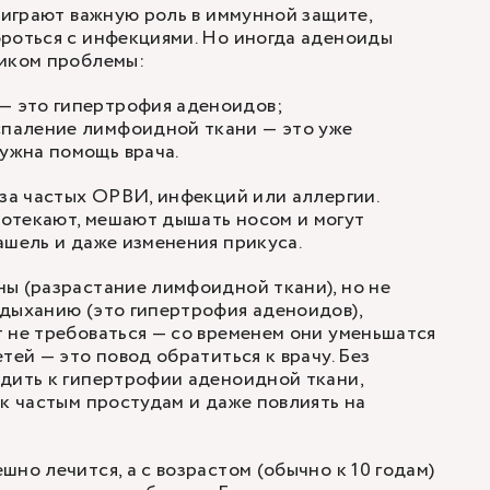
и играют важную роль в иммунной защите,
роться с инфекциями. Но иногда аденоиды
ником проблемы:
 — это гипертрофия аденоидов;
спаление лимфоидной ткани — это уже
нужна помощь врача.
-за частых ОРВИ, инфекций или аллергии.
отекают, мешают дышать носом и могут
ашель и даже изменения прикуса.
ы (разрастание лимфоидной ткани), но не
дыханию (это гипертрофия аденоидов),
 не требоваться — со временем они уменьшатся
тей — это повод обратиться к врачу. Без
дить к гипертрофии аденоидной ткани,
 к частым простудам и даже повлиять на
но лечится, а с возрастом (обычно к 10 годам)