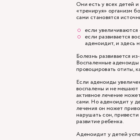
Они есть у всех детей 
«тренируя» организм бо
сами становятся источ
если увеличиваются
если развивается во
аденоидит, и здесь 
Болезнь развивается из
Воспаленные аденоиды 
провоцировать отиты, к
Если аденоиды увеличен
воспалены и не мешают 
активное лечение может
сами. Но аденоидит у де
лечения он может приво
нарушать сон, привести
развитие ребенка.
Аденоидит у детей успеш