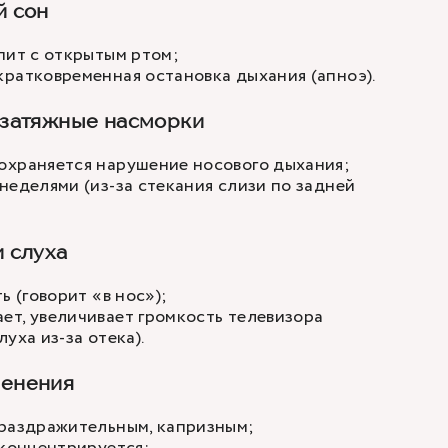
й сон
пит с открытым ртом;
ратковременная остановка дыхания (апноэ).
 затяжные насморки
охраняется нарушение носового дыхания;
неделями (из-за стекания слизи по задней
 слуха
ь (говорит «в нос»);
т, увеличивает громкость телевизора
уха из-за отека).
менения
 раздражительным, капризным;