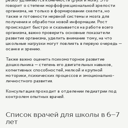
резко удлиняются конечности (руки и ноги). Это
1
/
5
говорит о степени морфофункциональной зрелости
организма, не только в формировании скелета, но
также и готовности нервной системы и мозга для
получения и обработки новой информации. Рост
происходит быстро и сказывается на работе всего
организма, важно проверить основные показатели
развития организма, уделить внимание тому, на что
школьные нагрузки могут повлиять в первую очередь —
осанке и зрению.
Также важно оценить психомоторное развитие
дошкольника — степень его двигательных навыков,
когнитивных способностей, мелкой и крупной
моторики, психических процессов и эмоционально-
личностного развития.
Консультация проходит в отделении
педиатрии
под
контролем опытных врачей.
Список врачей для школы в 6–7
лет