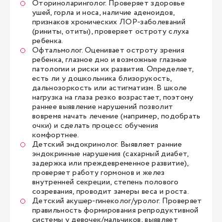
Оториноларинголог. Проверяет здоровье
ушей, горла и носа, наличие аденоидов,
признаков хронических ЛОР-заболеваний
(риниты, отиты), проверяет остроту слуха
ребенка.
Офтальмолог
. Оценивает остроту зрения
ребенка, глазное дно и возможные глазные
патологии и риски их развития. Определяет,
есть ли у дошкольника близорукость,
дальнозоркость или астигматизм. В школе
нагрузка на глаза резко возрастает, поэтому
раннее выявление нарушений позволит
вовремя начать лечение (например, подобрать
очки) и сделать процесс обучения
комфортнее.
Детский эндокринолог
. Выявляет ранние
эндокринные нарушения (сахарный диабет,
задержка или преждевременное развитие),
проверяет работу гормонов и желез
внутренней секреции, степень полового
созревания, проводит замеры веса и роста.
Детский акушер-
гинеколог
/
уролог
. Проверяет
правильность формирования репродуктивной
системы у девочек/мальчиков, выявляет