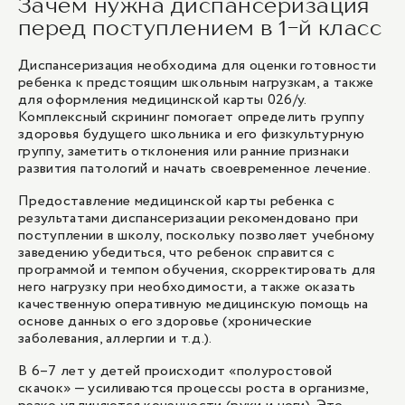
Консультация детского эндокринолога
Зачем нужна диспансеризация
5 900 ₽
Консультация педиатра
2 900 ₽
перед поступлением в 1-й класс
2 700 ₽
Консультация детского эндокринолога
Диспансеризация необходима для оценки готовности
Консультация педиатра
2 900 ₽
ребенка к предстоящим школьным нагрузкам, а также
Консультация детского эндокринолога, к.м.н./
2 700 ₽
для оформления медицинской карты 026/у.
доцент/ведущий специалист
Комплексный скрининг помогает определить группу
Консультация педиатра
5 300 ₽
здоровья будущего школьника и его физкультурную
Консультация детского эндокринолога на дому
2 700 ₽
группу, заметить отклонения или ранние признаки
5 900 ₽
развития патологий и начать своевременное лечение.
Консультация детского уролога-андролога
Консультация детского эндокринолога, к.м.н./
2 700 ₽
Предоставление медицинской карты ребенка с
Консультация детского эндокринолога, к.м.н./
доцент/ведущий специалист
результатами диспансеризации рекомендовано при
доцент/ведущий специалист
5 300 ₽
поступлении в школу, поскольку позволяет учебному
5 300 ₽
заведению убедиться, что ребенок справится с
программой и темпом обучения, скорректировать для
Консультация детского уролога-андролога
него нагрузку при необходимости, а также оказать
1
/
5
2 700 ₽
качественную оперативную медицинскую помощь на
основе данных о его здоровье (хронические
заболевания, аллергии и т.д.).
1
/
5
В 6–7 лет у детей происходит «полуростовой
скачок» — усиливаются процессы роста в организме,