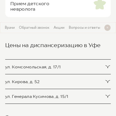
Прием детского
невролога
ы
Врачи
Обратный звонок
Акции
Вопросы и ответы
Цены на диспансеризацию в Уфе
ул. Комсомольская, д. 17/1
Консультация детского психиатра
ул. Кирова, д. 52
5 900 ₽
Консультация детского психиатра
ул. Генерала Кусимова, д. 15/1
Консультация детского эндокринолога
5 900 ₽
2 900 ₽
Консультация детского психиатра