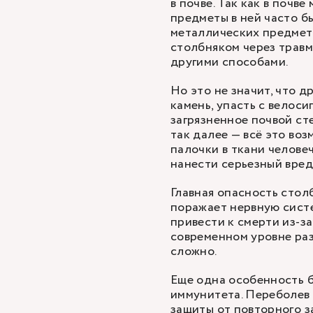
в почве. Так как в почв
предметы в ней часто б
металлических предмето
столбняком через травм
другими способами.
Но это не значит, что д
камень, упасть с велоси
загрязненное почвой сте
так далее — всё это во
палочки в ткани человеч
нанести серьезный вред
Главная опасность стол
поражает нервную систе
привести к смерти из-з
современном уровне раз
сложно.
Еще одна особенность б
иммунитета. Переболев 
защиты от повторного 