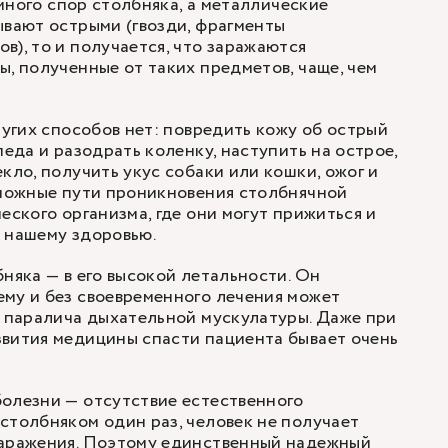
е много спор столбняка, а металлические
ывают острыми (гвозди, фрагменты
в), то и получается, что заражаются
ы, полученные от таких предметов, чаще, чем
ругих способов нет: повредить кожу об острый
педа и разодрать коленку, наступить на острое,
кло, получить укус собаки или кошки, ожог и
зможные пути проникновения столбнячной
еского организма, где они могут прижиться и
 нашему здоровью.
бняка — в его высокой летальности. Он
му и без своевременного лечения может
а паралича дыхательной мускулатуры. Даже при
вития медицины спасти пациента бывает очень
олезни — отсутствие естественного
столбняком один раз, человек не получает
заражения. Поэтому единственный надежный