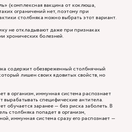
ь» (комплексная вакцина от коклюша,
таких ограничений нет, поэтому при
ктики столбняка можно выбрать этот вариант.
ку не откладывают даже при признаках
ии хронических болезней.
яка содержит обезвреженный столбнячный
 который лишен своих ядовитых свойств, но
ет в организм, иммунная система распознает
ает вырабатывать специфические антитела.
ет обучается заранее — без риска заболеть. В
ель столбняка попадет в организм,
ой, иммунная система сразу его распознает —