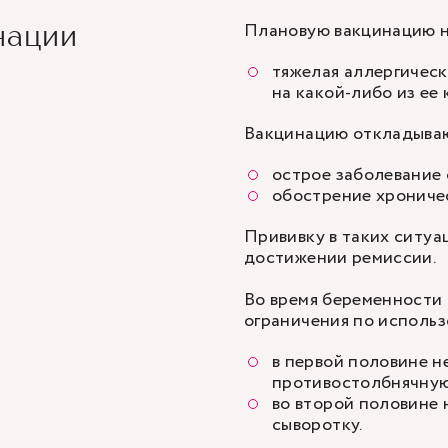
Плановую вакцинацию н
нации
тяжелая аллергичес
на какой-либо из ее
Вакцинацию откладываю
острое заболевание 
обострение хроничес
Прививку в таких ситуа
достижении ремиссии.
Во время беременности
ограничения по исполь
в первой половине н
противостолбнячную
во второй половине
сыворотку.