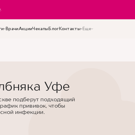
y
.
ги
Врачи
Акции
Чекапы
Блог
Контакты
Еще
олбняка Уфе
скве подберут подходящий
график прививок, чтобы
асной инфекции.