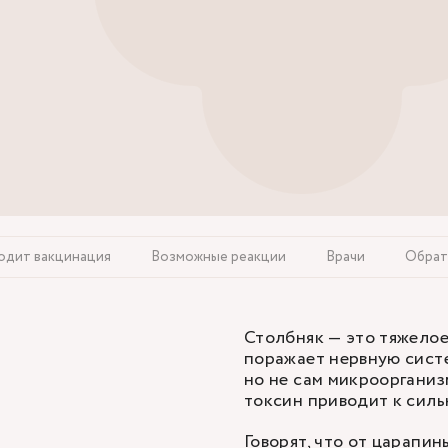
одит вакцинация
Возможные реакции
Врачи
Обрат
Столбняк — это тяжело
поражает нервную систем
но не сам микроорганизм
токсин приводит к силь
Говорят, что от царапин