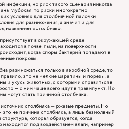
ой инфекции, но риск такого сценария никогда
рана глубокая, то риски многократно
таких условиях для столбнячной палочки
ловия для размножения, а значит и для
од названием «столбняк».
 присутствует в окружающей среде
аходится в почве, пыли, на поверхности
роисходит, когда споры бактерий попадают в
денные покровы.
обна размножаться только в аэробной среде, то
 правило, это не мелкие царапины и порезы, а
ны и укусы животных, с которыми справиться в
осто — с ним чаще всего идут в травмпункт. Но
вмы могут стать причиной столбняка.
о источник столбняка — ржавые предметы. Но
— это не причина столбняка, а лишь безмолвный
 структура, которая образуется, когда
 находится под воздействием влаги, например