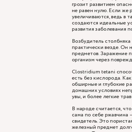
грозит развитием опасн
не равен нулю. Если же 
увеличиваются, ведь в 
создаются идеальные ус
развития заболевания п
Возбудитель столбняка
практически везде. Он н
предметов. Заражение п
организм через повреж
Clostridium tetani спос
есть без кислорода. Как
обширные и глубокие ра
домашних условиях непр
увы, и более легкие тра
В народе считается, чт
сама по себе ржавчина 
свидетель. Это пористая
железный предмет долго