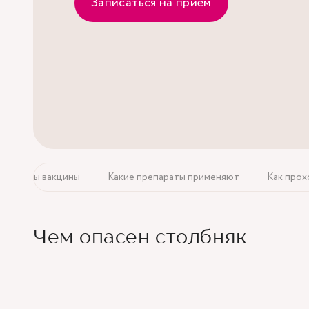
Записаться на прием
п работы вакцины
Какие препараты применяют
Как прох
Чем опасен столбняк