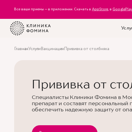
Все ваши приемы — в приложении. Скачать в
AppStore
, в
GooglePla
Услу
Главная
Услуги
Вакцинация
Прививка от столбняка
Прививка от ст
Специалисты Клиники Фомина в Мо
препарат и составят персональный 
обеспечить надежную защиту от оп