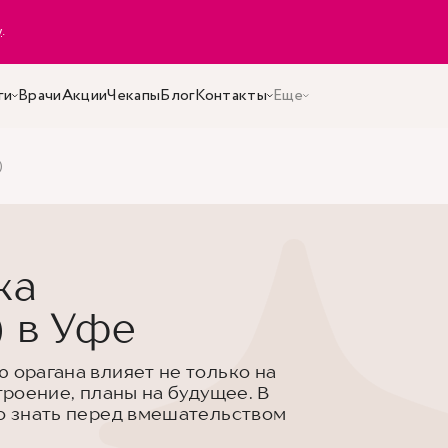
y
.
ги
Врачи
Акции
Чекапы
Блог
Контакты
Еще
)
ка
) в Уфе
 орагана влияет не только на
троение, планы на будущее. В
но знать перед вмешательством