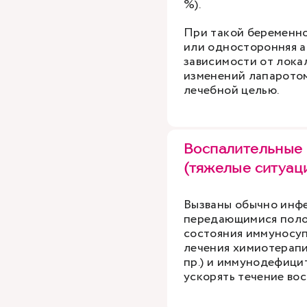
%).
При такой беременн
или односторонняя а
зависимости от лока
изменений лапарото
лечебной целью.
Воспалительные
(тяжелые ситуац
Вызваны обычно инфе
передающимися поло
состояния иммуносуп
лечения химиотерапи
пр.) и иммунодефицит
ускорять течение во