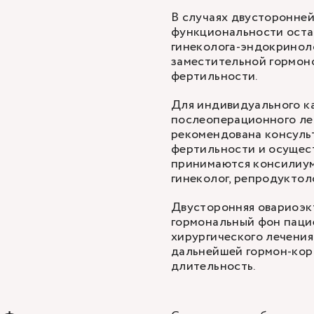
В случаях двусторонне
функциональности оста
гинеколога-эндокриноло
заместительной гормон
фертильности.
Для индивидуального к
послеоперационного ле
рекомендована консульт
фертильности и осущес
принимаются консилиум
гинеколог, репродуктоло
Двусторонняя овариоэк
гормональный фон пацие
хирургического лечения
дальнейшей гормон-кор
длительность.