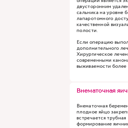
операции является эк
двусторонним удале
сальника на уровне 
лапаротомного досту
качественной визуал
полости.
Если операцию выпо
дополнительного леч
Хирургическое лечен
современными канона
выживаемости более 
Внематочная яич
Внематочная беремен
плодное яйцо закреп
встречается трубная 
формирование яичник