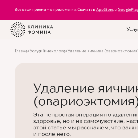
Все ваши приемы — в приложении. Скачать в
AppStore
, в
GooglePla
Услу
Главная
Услуги
Гинекология
Удаление яичника (овариоэктомия
Удаление яични
(овариоэктомия
Эта непростая операция по удалению
здоровье, но и на самочувствие, нас
этой статье мы расскажем, что важ
и после него.