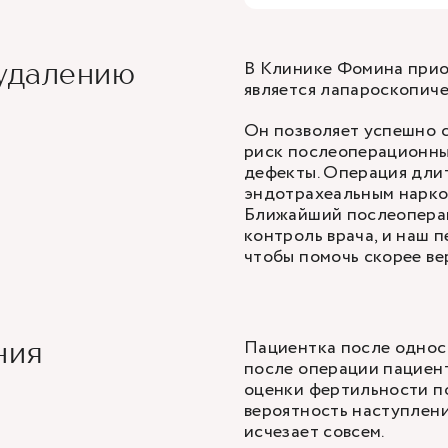
В Клинике Фомина при
 удалению
является лапароскопиче
Он позволяет успешно 
риск послеоперационны
дефекты. Операция длит
эндотрахеальным наркоз
Ближайший послеоперац
контроль врача, и наш 
чтобы помочь скорее ве
Пациентка после однос
ния
после операции пациент
оценки фертильности по
вероятность наступлени
исчезает совсем.