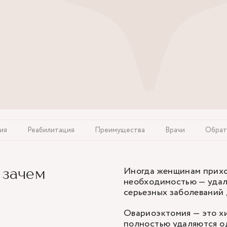
ия
Реабилитация
Преимущества
Врачи
Обрат
Иногда женщинам прихо
 зачем
необходимостью — удал
серьезных заболеваний 
Овариоэктомия — это хи
полностью удаляются од