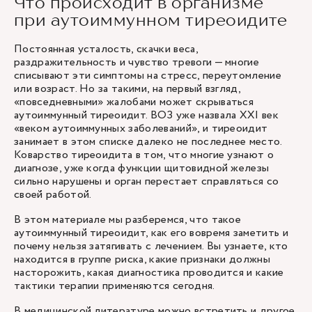
Что происходит в организме
при аутоиммунном тиреоидите
Постоянная усталость, скачки веса,
раздражительность и чувство тревоги — многие
списывают эти симптомы на стресс, переутомление
или возраст. Но за такими, на первый взгляд,
«повседневными» жалобами может скрываться
аутоиммунный тиреоидит. ВОЗ уже назвала XXI век
«веком аутоиммунных заболеваний», и тиреоидит
занимает в этом списке далеко не последнее место.
Коварство тиреоидита в том, что многие узнают о
диагнозе, уже когда функции щитовидной железы
сильно нарушены и орган перестает справляться со
своей работой.
В этом материале мы разберемся, что такое
аутоиммунный тиреоидит, как его вовремя заметить и
почему нельзя затягивать с лечением. Вы узнаете, кто
находится в группе риска, какие признаки должны
насторожить, какая диагностика проводится и какие
тактики терапии применяются сегодня.
В медицинской литературе можно встретить и другое