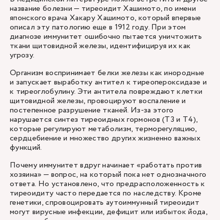
название болезни — тиреоидит Хашимото, по имени
японского врача Хакару Хашимото, который впервые
описал эту патологию еще в 1912 году. При этом
диагнозе иммунитет ошибочно пытается уничтожить
ткани щитовидной железы, идентифицируя их как
угрозу.
Организм воспринимает белки железы как инородные
и запускает выработку антител к тиреопероксидазе и
к тиреоглобулину. Эти антитела повреждают клетки
щитовидной железы, провоцируют воспаление и
постепенное разрушение тканей. Из-за этого
нарушается синтез тиреоидных гормонов (Т3 и Т4),
которые регулируют метаболизм, терморегуляцию,
сердцебиение и множество других жизненно важных
функций.
Почему иммунитет вдруг начинает «работать против
хозяина» — вопрос, на который пока нет однозначного
ответа. Но установлено, что предрасположенность к
тиреоидиту часто передается по наследству. Кроме
генетики, спровоцировать аутоиммунный тиреоидит
могут вирусные инфекции, дефицит или избыток йода,