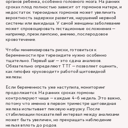
органов ребенка, особенно головного мозга. На ранних
сроках плод полностью зависит от гормонов матери, и
недостаток тиреоидных гормонов может увеличить
вероятность задержки развития, нарушений нервной
системы или выкидыша. У самой женщины заболевание
может спровоцировать гестационные осложнения —
например, преэклампсию, анемию, послеродовое
кровотечение.
Чтобы минимизировать риски, готовиться к
беременности при тиреоидите нужно особенно
тщательно. Первый шаг — это сдача анализов.
Обязательно определяют ТТГ — позволяет оценить,
как гипофиз «руководит» работой щитовидной
железы.
Если беременность уже наступила, мониторинг
продолжается. На ранних сроках гормоны
контролируют чаще — каждые 4–6 недель. Это важно,
потому что именно в первом триместре щитовидная
железа испытывает пиковую нагрузку. После
стабилизации показателей интервал между анализами
может быть увеличен, но прекращать наблюдение
нельзя вплоть до родов.