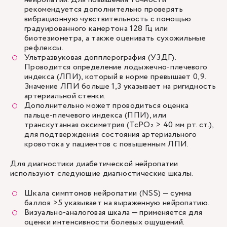
рекомендуется дополнительно проверять
вибрационную чувствительность с помощью
градуированного камертона 128 Гц или
биотезиометра, а также оценивать сухожильные
рефлексы.
Ультразвуковая допплерография (УЗДГ).
Проводится определение лодыжечно-плечевого
индекса (ЛПИ), который в норме превышает 0,9.
Значение ЛПИ больше 1,3 указывает на ригидность
артериальной стенки.
Дополнительно может проводиться оценка
пальце-плечевого индекса (ППИ), или
транскутанная оксиметрия (TcPO₂ > 40 мм рт. ст.),
для подтверждения состояния артериального
кровотока у пациентов с повышенным ЛПИ.
Для диагностики диабетической нейропатии
используют следующие диагностические шкалы.
Шкала симптомов нейропатии (NSS) — сумма
баллов >5 указывает на выраженную нейропатию.
Визуально-аналоговая шкала — применяется для
оценки интенсивности болевых ощущений.