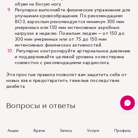
обуви на босую ногу.
Регулярно выполняйте физические упражнения для
улучшения кровообращения. По рекомендациям
ВОЗ, взрослым рекомендуется минимум 300 мин
умеренных или 150 мин интенсивных аэробных
нагрузок в неделю. Пожилым людям — от 150 до
300 мин умеренных или от 75 до 150 мин
интенсивных физических активностей.
Регулярно контролируйте артериальное давление
и поддерживайте целевой уровень холестерина
совместно с рекомендациями кардиолога.
Эти простые правила позволят вам защитить себя от
новых язв и предотвратить тяжелые последствия
диабета.
Вопросы и ответы
Вот список 10 самых популярных вопросов пациентов
врачам о симптомах диабетической стопы, ее
диагностике, лечении и профилактике.
Акции
Врачи
Запись
Услуги
Профиль