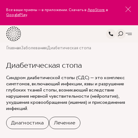
Все ваши приемы — в приложении. Скачать в
AppStore
, в
GooglePlay
.
Главная
Заболевания
Диабетическая стопа
Диабетическая стопа
Синдром диабетической стопы (СДС) — это комплекс
симптомов, включающий инфекции, язвы и разрушение
глубоких тканей стопы, возникающий вследствие
нарушения нервной чувствительности (нейропатия),
ухудшения кровообращения (ишемия) и присоединения
инфекций.
Диагностика
Лечение