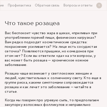
ие
Профилактика
Обратная связь
Вопросы и ответы
Что такое розацеа
Вас беспокоит чувство жара в щеках, «приливы» при
употреблении горячей пищи, физических нагрузках?
Вам редко подходят косметические средства:
покраснение усиливается? На лице есть сосудистая
сеточка? Появляются прыщики, но комедонов при
этом нет? Если вы ответили «да» на эти вопросы, у
вас может быть розацеа — хроническое кожное
заболевание.
Розацеа чаще возникает у светлокожих женщин и
людей, чувствительных к солнечному свету. Кто еще в
группе риска, какими симптомами сопровождается
розацеа и как лечат это заболевание — читайте в
статье.
Когда мы говорим про угревую сыпь, то предполагаем
закупорку волосяных фолликулов и неправильно