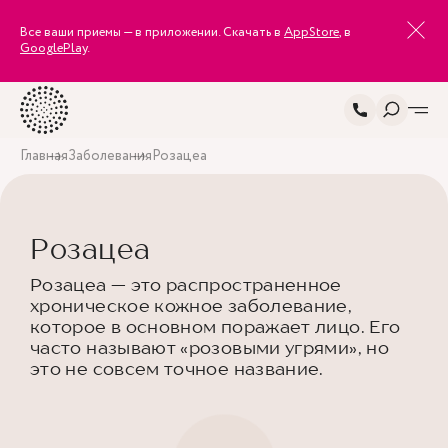
Все ваши приемы — в приложении. Скачать в
AppStore
, в
GooglePlay
.
Главная
Заболевания
Розацеа
Розацеа
Розацеа — это распространенное
хроническое кожное заболевание,
которое в основном поражает лицо. Его
часто называют «розовыми угрями», но
это не совсем точное название.