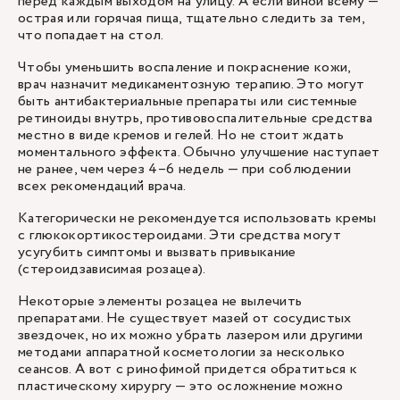
перед каждым выходом на улицу. А если виной всему —
острая или горячая пища, тщательно следить за тем,
что попадает на стол.
Чтобы уменьшить воспаление и покраснение кожи,
врач назначит медикаментозную терапию. Это могут
быть антибактериальные препараты или системные
ретиноиды внутрь, противовоспалительные средства
местно в виде кремов и гелей. Но не стоит ждать
моментального эффекта. Обычно улучшение наступает
не ранее, чем через 4–6 недель — при соблюдении
всех рекомендаций врача.
Категорически не рекомендуется использовать кремы
с глюкокортикостероидами. Эти средства могут
усугубить симптомы и вызвать привыкание
(стероидзависимая розацеа).
Некоторые элементы розацеа не вылечить
препаратами. Не существует мазей от сосудистых
звездочек, но их можно убрать лазером или другими
методами аппаратной косметологии за несколько
сеансов. А вот с ринофимой придется обратиться к
пластическому хирургу — это осложнение можно