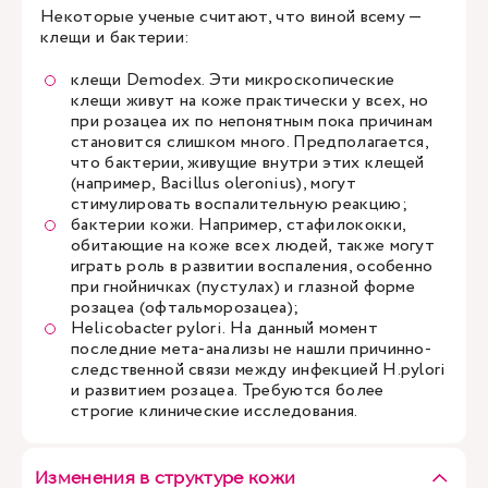
Некоторые ученые считают, что виной всему —
клещи и бактерии:
клещи Demodex. Эти микроскопические
клещи живут на коже практически у всех, но
при розацеа их по непонятным пока причинам
становится слишком много. Предполагается,
что бактерии, живущие внутри этих клещей
(например, Bacillus oleronius), могут
стимулировать воспалительную реакцию;
бактерии кожи. Например, стафилококки,
обитающие на коже всех людей, также могут
играть роль в развитии воспаления, особенно
при гнойничках (пустулах) и глазной форме
розацеа (офтальморозацеа);
Helicobacter pylori. На данный момент
последние мета-анализы не нашли причинно-
следственной связи между инфекцией H.pylori
и развитием розацеа. Требуются более
строгие клинические исследования.
Изменения в структуре кожи