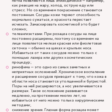
пятна появляются лишь эпизодически — например,
как реакция на жару, холод, острую еду или
стресс. Но со временем покраснение становится
постоянным. Сосуды кожи теряют способность
нормально сужаться, и краснота перестает
исчезать. Замаскировать косметикой это будет
сложно;
телеангиэктазии. При розацеа сосуды на лице
постоянно расширены, поэтому со временем на
лице появляется мелкая красная или фиолетовая
сеточка — обычно на щеках и крыльях носа.
Избавиться от таких сосудов можно только с
помощью лазера или других косметических
процедур;
ринофима — это одно из самых заметных и
неприятных осложнений. Хроническое воспаление
и расширение сосудов приводит к тому, что кожа в
области носа становится утолщенной и бугристой.
Поры на ней расширяются, а нос увеличивается в
размерах. Такое осложнение развивается
медленно, на протяжении многих лет, но
избавиться от него можно только хирургическими
методами;
снижение зрения. Глазная форма розацеа может