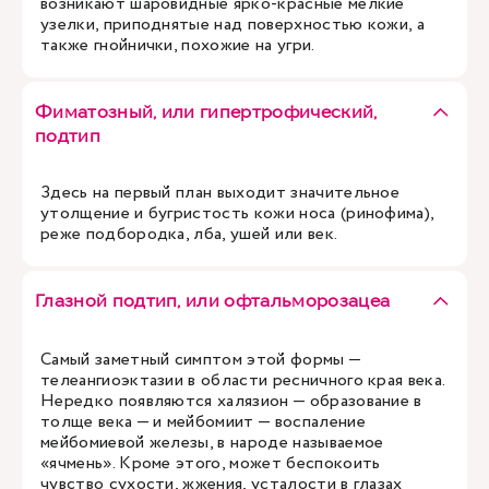
возникают шаровидные ярко-красные мелкие
узелки, приподнятые над поверхностью кожи, а
также гнойнички, похожие на угри.
Фиматозный, или гипертрофический,
подтип
Здесь на первый план выходит значительное
утолщение и бугристость кожи носа (ринофима),
реже подбородка, лба, ушей или век.
Глазной подтип, или офтальморозацеа
Самый заметный симптом этой формы —
телеангиоэктазии в области ресничного края века.
Нередко появляются халязион — образование в
толще века — и мейбомиит — воспаление
мейбомиевой железы, в народе называемое
«ячмень». Кроме этого, может беспокоить
чувство сухости, жжения, усталости в глазах