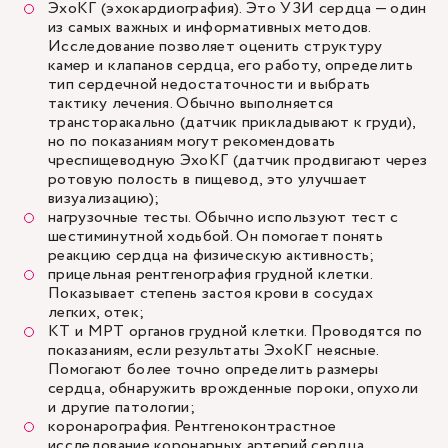
ЭхоКГ (эхокардиография). Это УЗИ сердца — один
из самых важных и информативных методов.
Исследование позволяет оценить структуру
камер и клапанов сердца, его работу, определить
тип сердечной недостаточности и выбрать
тактику лечения. Обычно выполняется
трансторакально (датчик прикладывают к груди),
но по показаниям могут рекомендовать
чреспищеводную ЭхоКГ (датчик продвигают через
ротовую полость в пищевод, это улучшает
визуализацию);
нагрузочные тесты. Обычно используют тест с
шестиминутной ходьбой. Он помогает понять
реакцию сердца на физическую активность;
прицельная рентгенография грудной клетки.
Показывает степень застоя крови в сосудах
легких, отек;
КТ и МРТ органов грудной клетки. Проводятся по
показаниям, если результаты ЭхоКГ неясные.
Помогают более точно определить размеры
сердца, обнаружить врожденные пороки, опухоли
и другие патологии;
коронарография. Рентгеноконтрастное
исследование коронарных артерий сердца,