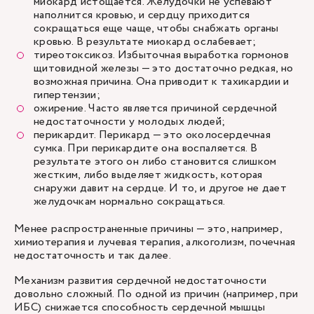
миокард истощается. Желудочки не успевают
наполнится кровью, и сердцу приходится
сокращаться еще чаще, чтобы снабжать органы
кровью. В результате миокард ослабевает;
тиреотоксикоз. Избыточная выработка гормонов
щитовидной железы — это достаточно редкая, но
возможная причина. Она приводит к тахикардии и
гипертензии;
ожирение. Часто является причиной сердечной
недостаточности у молодых людей;
перикардит. Перикард — это околосердечная
сумка. При перикардите она воспаляется. В
результате этого он либо становится слишком
жестким, либо выделяет жидкость, которая
снаружи давит на сердце. И то, и другое не дает
желудочкам нормально сокращаться.
Менее распространенные причины — это, например,
химиотерапия и лучевая терапия, алкоголизм, почечная
недостаточность и так далее.
Механизм развития сердечной недостаточности
довольно сложный. По одной из причин (например, при
ИБС) снижается способность сердечной мышцы