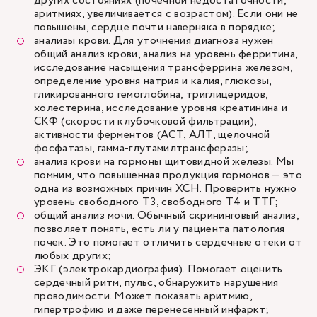
других состояниях (почечной недостаточности,
аритмиях, увеличивается с возрастом). Если они не
повышены, сердце почти наверняка в порядке;
анализы крови. Для уточнения диагноза нужен
общий анализ крови, анализ на уровень ферритина,
исследование насыщения трансферрина железом,
определение уровня натрия и калия, глюкозы,
гликированного гемоглобина, триглицеридов,
холестерина, исследование уровня креатинина и
СКФ (скорости клубочковой фильтрации),
активности ферментов (АСТ, АЛТ, щелочной
фосфатазы, гамма-глутамилтрансферазы;
анализ крови на гормоны щитовидной железы. Мы
помним, что повышенная продукция гормонов — это
одна из возможных причин ХСН. Проверить нужно
уровень свободного Т3, свободного Т4 и ТТГ;
общий анализ мочи. Обычный скрининговый анализ,
позволяет понять, есть ли у пациента патология
почек. Это помогает отличить сердечные отеки от
любых других;
ЭКГ
(электрокардиография). Помогает оценить
сердечный ритм, пульс, обнаружить нарушения
проводимости. Может показать аритмию,
гипертрофию и даже перенесенный инфаркт;