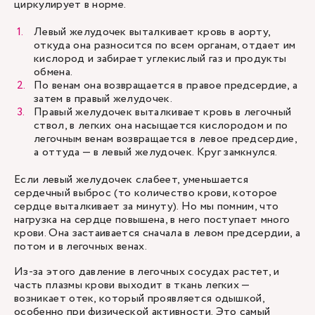
циркулирует в норме.
Левый желудочек выталкивает кровь в аорту,
откуда она разносится по всем органам, отдает им
кислород и забирает углекислый газ и продукты
обмена.
По венам она возвращается в правое предсердие, а
затем в правый желудочек.
Правый желудочек выталкивает кровь в легочный
ствол, в легких она насыщается кислородом и по
легочным венам возвращается в левое предсердие,
а оттуда — в левый желудочек. Круг замкнулся.
Если левый желудочек слабеет, уменьшается
сердечный выброс (то количество крови, которое
сердце выталкивает за минуту). Но мы помним, что
нагрузка на сердце повышена, в него поступает много
крови. Она застаивается сначала в левом предсердии, а
потом и в легочных венах.
Из-за этого давление в легочных сосудах растет, и
часть плазмы крови выходит в ткань легких —
возникает отек, который проявляется одышкой,
особенно при физической активности. Это самый