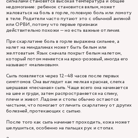
сигналами становятся высокая температура и общее
недомогание: ребенок становится вялым, может
жаловаться на боль в горле, головную боль или ломоту
в теле. Родители часто путают это с обычной ангиной
или ОРВИ, потому что первые признаки
действительно похожи — но есть важные отличия.
При скарлатине боль в горле выражена сильнее, а
налет на миндалинах может быть белым или
желтоватым. Язык сначала покрыт белым налетом,
который потом меняется на ярко-розовый, иногда его
называют «малиновым».
Сыпь появляется через 12–48 часов после первых
симптомов. Она выглядит как мелкая красная, слегка
шершавая «песчаная» сыпь. Чаще всего она начинается
на шее и груди, затем распространяется на спину,
плечи и живот. Ладони и стопы обычно остаются
чистыми, что помогает отличить скарлатину от других
болезней, протекающих с сыпью.
После того как сыпь начинает проходить, кожа может
шелушиться, особенно на пальцах рук и стопах.