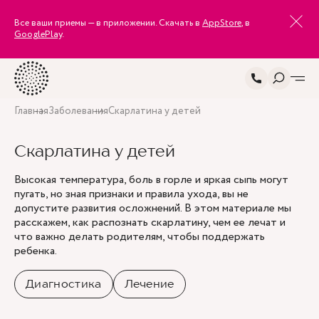
Все ваши приемы — в приложении. Скачать в
AppStore
, в
GooglePlay
.
Главная
Заболевания
Скарлатина у детей
Скарлатина у детей
Высокая температура, боль в горле и яркая сыпь могут
пугать, но зная признаки и правила ухода, вы не
допустите развития осложнений. В этом материале мы
расскажем, как распознать скарлатину, чем ее лечат и
что важно делать родителям, чтобы поддержать
ребенка.
Диагностика
Лечение