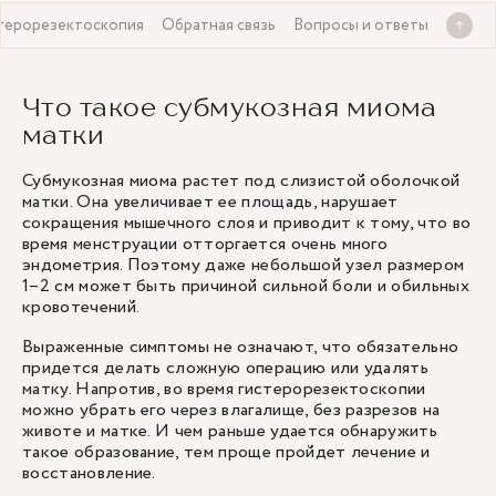
терорезектоскопия
Обратная связь
Вопросы и ответы
Что такое субмукозная миома
матки
Субмукозная миома растет под слизистой оболочкой
матки. Она увеличивает ее площадь, нарушает
сокращения мышечного слоя и приводит к тому, что во
время менструации отторгается очень много
эндометрия. Поэтому даже небольшой узел размером
1–2 см может быть причиной сильной боли и обильных
кровотечений.
Выраженные симптомы не означают, что обязательно
придется делать сложную операцию или удалять
матку. Напротив, во время гистерорезектоскопии
можно убрать его через влагалище, без разрезов на
животе и матке. И чем раньше удается обнаружить
такое образование, тем проще пройдет лечение и
восстановление.