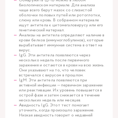
Обнаружить ЦМВ можно в любом
биологическом материале. Для анализа
чаще всего берут мазок со слизистой
оболочки половых путей или ротоглотки,
слюну или кровь. В собранном материале
ищут антитела к цитомегаловирусу или его
генетический материал.
Анализы на антитела определяют наличие в
крови белков (иммуноглобулинов), которые
вырабатывает иммунная система в ответ на
вирус.
IgG. Эти антитела появляются через
несколько недель после первичного
заражения и остаются в крови на всю жизнь.
Они указывают на то, что человек
встречался с вирусом в прошлом.
IgM. Эти антитела появляются при
активной инфекции — первичном заражении
или реактивации. Их уровень повышается в
острой фазе и затем снижается в течение
нескольких недель или месяцев.
Авидность IgG. Этот тест помогает
уточнить, когда произошло заражение.
Низкая авидность говорит о недавней