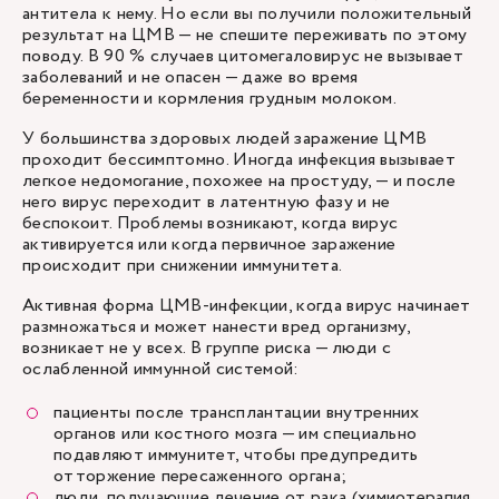
антитела к нему. Но если вы получили положительный
результат на ЦМВ — не спешите переживать по этому
поводу. В 90 % случаев цитомегаловирус не вызывает
заболеваний и не опасен — даже во время
беременности и кормления грудным молоком.
У большинства здоровых людей заражение ЦМВ
проходит бессимптомно. Иногда инфекция вызывает
легкое недомогание, похожее на простуду, — и после
него вирус переходит в латентную фазу и не
беспокоит. Проблемы возникают, когда вирус
активируется или когда первичное заражение
происходит при снижении иммунитета.
Активная форма ЦМВ-инфекции, когда вирус начинает
размножаться и может нанести вред организму,
возникает не у всех. В группе риска — люди с
ослабленной иммунной системой:
пациенты после трансплантации внутренних
органов или костного мозга — им специально
подавляют иммунитет, чтобы предупредить
отторжение пересаженного органа;
люди, получающие лечение от рака (химиотерапия,