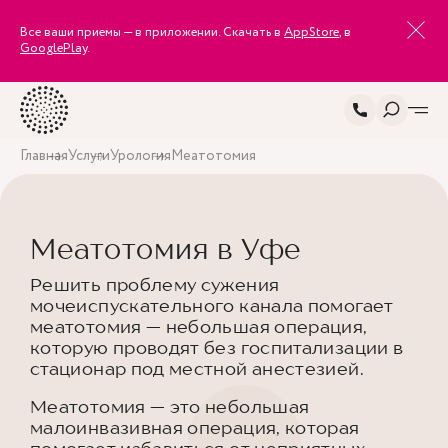
Все ваши приемы — в приложении. Скачать в
AppStore
, в
GooglePlay
.
Главная
Услуги
Урология
Меатотомия
Меатотомия в Уфе
Решить проблему сужения
мочеиспускательного канала помогает
меатотомия — небольшая операция,
которую проводят без госпитализации в
стационар под местной анестезией.
Меатотомия — это небольшая
малоинвазивная операция, которая